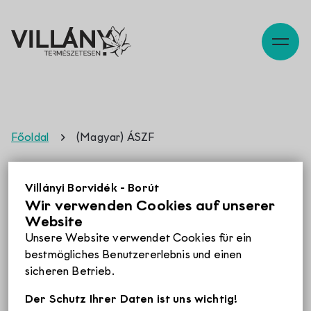
Szabadidő
Főoldal
(Magyar) ÁSZF
Pincék
(Magyar) ÁSZF
Villányi Borvidék - Borút
Wir verwenden Cookies auf unserer
Website
Programok
Leider ist der Eintrag nur auf
Magyar
verfügbar.
Unsere Website verwendet Cookies für ein
bestmögliches Benutzererlebnis und einen
sicheren Betrieb.
Éttermek
Der Schutz Ihrer Daten ist uns wichtig!