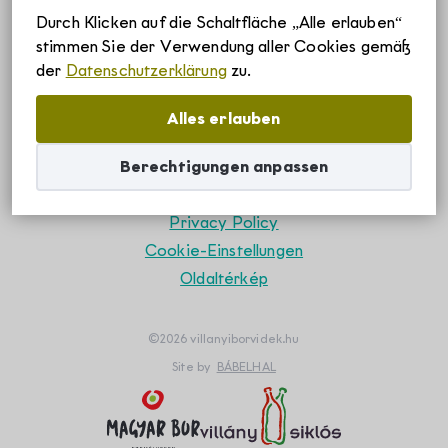
Durch Klicken auf die Schaltfläche „Alle erlauben“
Szállások
stimmen Sie der Verwendung aller Cookies gemäß
der
Datenschutzerklärung
zu.
Vedd fel velünk a
kapcsolatot!
Borvidékről
Alles erlauben
Berechtigungen anpassen
Villányi borvidék története
Rólunk
Privacy Policy
Villányi borvidék egyedülálló adottságai
Cookie-Einstellungen
Villány-Siklósi Borút Egyesület
Hírek
Oldaltérkép
Villányi eredetvédelem
Villányi Borvidék helyi termék védjegy
©2026 villanyiborvidek.hu
Pályázatok
Site by
BÁBELHAL
Villányi Borvidék filozófiája