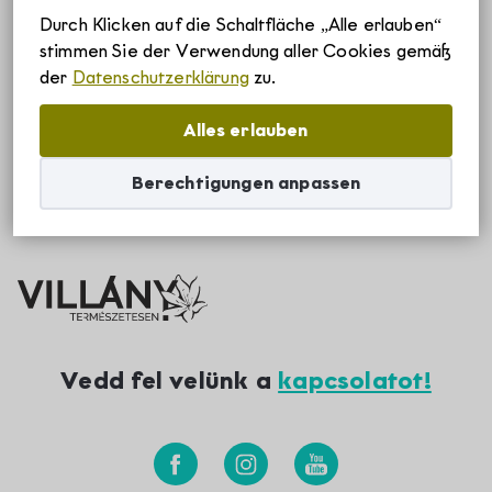
Username or email
*
Durch Klicken auf die Schaltfläche „Alle erlauben“
Szállások
stimmen Sie der Verwendung aller Cookies gemäß
der
Datenschutzerklärung
zu.
Borvidékről
Alles erlauben
Reset password
Berechtigungen anpassen
Villányi borvidék története
Rólunk
Villányi borvidék egyedülálló adottságai
Villány-Siklósi Borút Egyesület
Hírek
Villányi eredetvédelem
Villányi Borvidék helyi termék védjegy
Vedd fel velünk a
kapcsolatot!
Pályázatok
Villányi Borvidék filozófiája