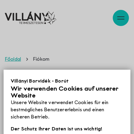
Szabadidő
Főoldal
Fiókom
Pincék
Fiókom
Villányi Borvidék - Borút
Wir verwenden Cookies auf unserer
Website
Programok
Lost your password? Please enter your username or
Unsere Website verwendet Cookies für ein
email address. You will receive a link to create a new
bestmögliches Benutzererlebnis und einen
password via email.
sicheren Betrieb.
Éttermek
Der Schutz Ihrer Daten ist uns wichtig!