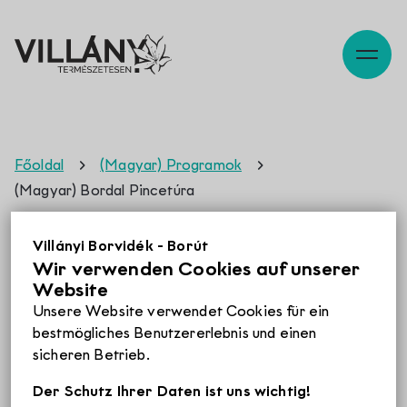
Beschreibung
Karte
Szabadidő
Főoldal
(Magyar) Programok
(Magyar) Bordal Pincetúra
Pincék
(Magyar) Bordal
Villányi Borvidék - Borút
Pincetúra
Wir verwenden Cookies auf unserer
Website
Programok
Leider ist der Eintrag nur auf
Magyar
verfügbar.
Unsere Website verwendet Cookies für ein
bestmögliches Benutzererlebnis und einen
sicheren Betrieb.
Éttermek
Tickets
Der Schutz Ihrer Daten ist uns wichtig!