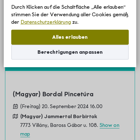
Tickets are no longer available
Durch Klicken auf die Schaltfläche „Alle erlauben“
Szállások
stimmen Sie der Verwendung aller Cookies gemäß
der
Datenschutzerklärung
zu.
Borvidékről
Alles erlauben
Berechtigungen anpassen
Villányi borvidék története
Rólunk
Villányi borvidék egyedülálló adottságai
Villány-Siklósi Borút Egyesület
Hírek
Villányi eredetvédelem
(Magyar) Bordal Pincetúra
Villányi Borvidék helyi termék védjegy
(Freitag) 20. September 2024 16.00
Pályázatok
(Magyar) Jammertal Borbirtok
Villányi Borvidék filozófiája
7773 Villány, Baross Gábor u. 108.
Show on
map