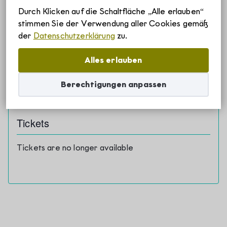
Főoldal
(Magyar) Programok
Durch Klicken auf die Schaltfläche „Alle erlauben“
Szállások
(Magyar) Gördülő Dűlők 2024
stimmen Sie der Verwendung aller Cookies gemäß
der
Datenschutzerklärung
zu.
(Magyar) Gördülő Dűlők
2024
Borvidékről
Alles erlauben
Leider ist der Eintrag nur auf
Magyar
verfügbar.
Berechtigungen anpassen
Villányi borvidék története
Rólunk
Tickets
Villányi borvidék egyedülálló adottságai
Villány-Siklósi Borút Egyesület
Hírek
Villányi eredetvédelem
Tickets are no longer available
Villányi Borvidék helyi termék védjegy
Pályázatok
Villányi Borvidék filozófiája