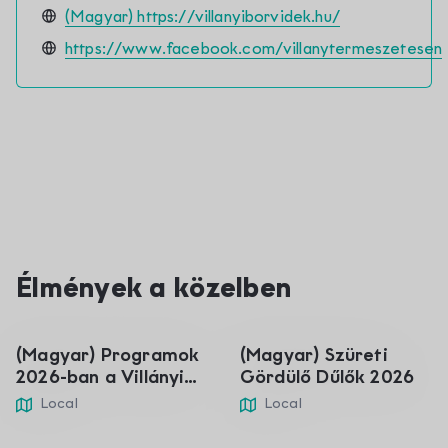
(Magyar) https://villanyiborvidek.hu/
https://www.facebook.com/villanytermeszetesen
01
05
Élmények a közelben
Jan.
Sep.
(Magyar) Programok
(Magyar) Szüreti
2026-ban a Villányi
Gördülő Dűlők 2026
borvidéken
Local
Local
Weingut Gál and
(Magyar)
Vi
(