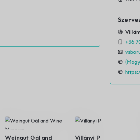
Szerve
Villán
+36 7
vsbor
(Magya
https
Weingut Gál and
Villányi P