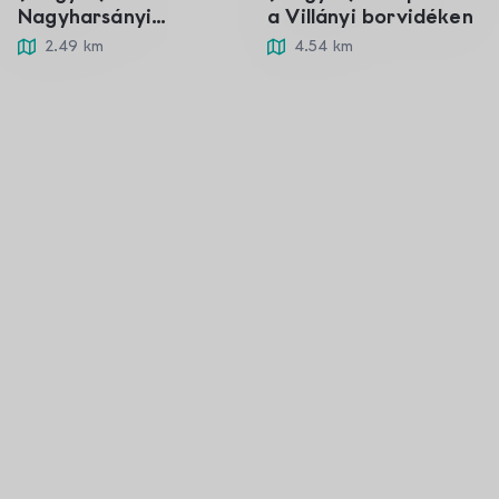
Nagyharsányi
a Villányi borvidéken
Szoborpark
2.49 km
4.54 km