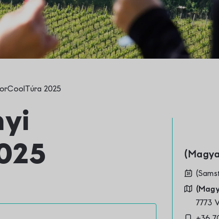
Kontakt
BorCoolTúra 2025
nyi
025
(Mag
(Sams
(Magy
7773 
+36 7