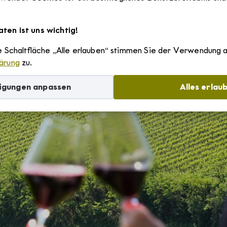
Szállások
ten ist uns wichtig!
ie Schaltfläche „Alle erlauben“ stimmen Sie der Verwendung 
Borvidékről
ärung
zu.
igungen anpassen
Alles erlau
Villányi borvidék története
Rólunk
Villányi borvidék egyedülálló adottságai
Villány-Siklósi Borút Egyesület
Hírek
Villányi eredetvédelem
Villányi Borvidék helyi termék védjegy
Pályázatok
Villányi Borvidék filozófiája