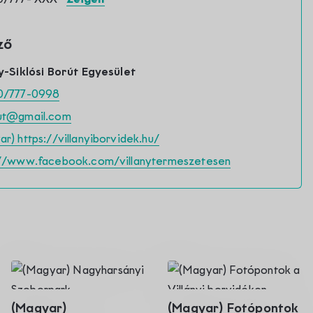
ző
y-Siklósi Borút Egyesület
0/777-0998
ut@gmail.com
r) https://villanyiborvidek.hu/
://www.facebook.com/villanytermeszetesen
(Magyar)
(Magyar) Fotópontok