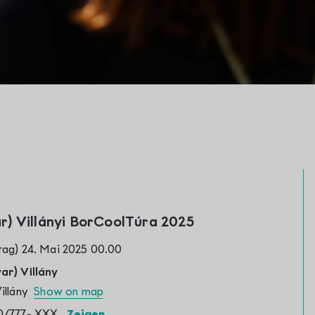
yar) Villányi BorCoolTúra 2025
tag) 24. Mai 2025 00.00
ar) Villány
Villány
Show on map
0/777-
XXX
Zeigen