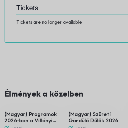
Tickets
Tickets are no longer available
Élmények a közelben
01
05
Jan.
Sep.
(Magyar) Programok
(Magyar) Szüreti
2026-ban a Villányi
Gördülő Dűlők 2026
borvidéken