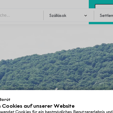
Kon
Szállások
Settle
Pincék
Szabadidő
Settle
Szabadidő
Pincék
Programok
 Borút
Éttermek
 Cookies auf unserer Website
endet Cookies für ein bestmögliches Benutzererlebnis und 