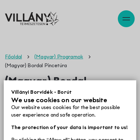
Description
Map
Szabadidő
Főoldal
(Magyar) Programok
(Magyar) Bordal Pincetúra
Pincék
(Magyar) Bordal
Pincetúra
Villányi Borvidék - Borút
We use cookies on our website
Programok
Sorry, this entry is only available in
Magyar
.
Our website uses cookies for the best possible
user experience and safe operation.
Éttermek
Tickets
The protection of your data is important to us!
By clicking the “Allow all” button, you consent to