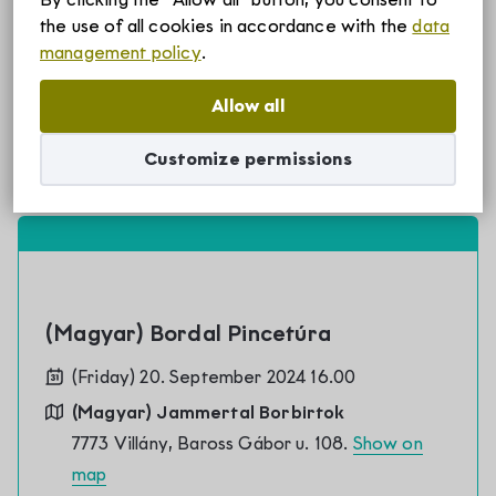
Tickets are no longer available
the use of all cookies in accordance with the
data
Szállások
management policy
.
Allow all
Borvidékről
Customize permissions
Villányi borvidék története
Rólunk
Villányi borvidék egyedülálló adottságai
Villány-Siklósi Borút Egyesület
Hírek
Villányi eredetvédelem
(Magyar) Bordal Pincetúra
Villányi Borvidék helyi termék védjegy
(Friday) 20. September 2024 16.00
Pályázatok
(Magyar) Jammertal Borbirtok
Villányi Borvidék filozófiája
7773 Villány, Baross Gábor u. 108.
Show on
map