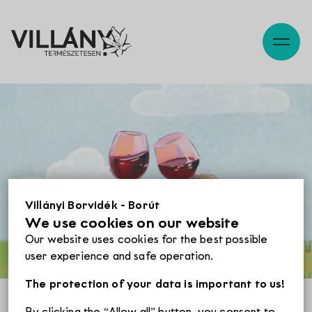
Description
Map
Szabadidő
Pincék
Villányi Borvidék - Borút
We use cookies on our website
Programok
Our website uses cookies for the best possible
user experience and safe operation.
Éttermek
The protection of your data is important to us!
By clicking the “Allow all” button, you consent to