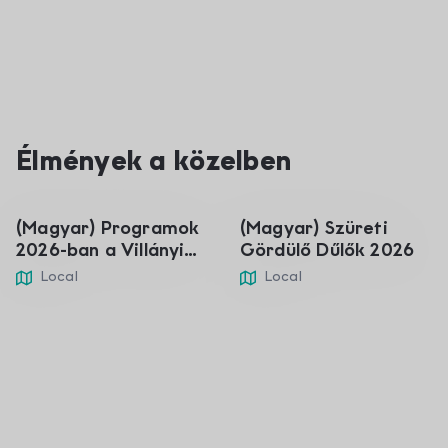
01
05
Élmények a közelben
Jan
Sep
(Magyar) Programok
(Magyar) Szüreti
2026-ban a Villányi
Gördülő Dűlők 2026
borvidéken
Local
Local
Gál Winery and Wine
Nagyharsányi Statue
V
P
Museum
Park
V
310 m
2.49 km