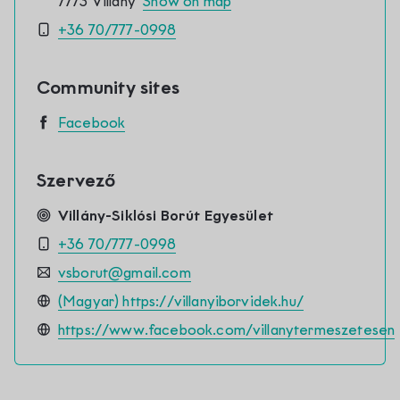
Contact
7773 Villány
Show on map
+36 70/777-0998
Community sites
Facebook
Szervező
Villány-Siklósi Borút Egyesület
+36 70/777-0998
vsborut@gmail.com
(Magyar) https://villanyiborvidek.hu/
https://www.facebook.com/villanytermeszetesen