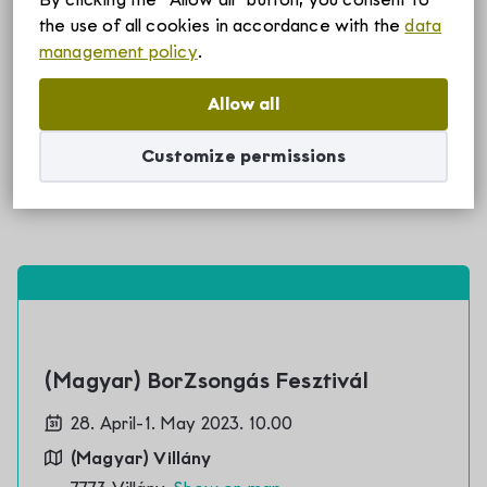
Főoldal
(Magyar) Programok
the use of all cookies in accordance with the
data
Szállások
(Magyar) BorZsongás Fesztivál
management policy
.
(Magyar) BorZsongás
Allow all
Fesztivál
Borvidékről
Customize permissions
Sorry, this entry is only available in
Magyar
.
Villányi borvidék története
Rólunk
Villányi borvidék egyedülálló adottságai
Villány-Siklósi Borút Egyesület
Hírek
Villányi eredetvédelem
Villányi Borvidék helyi termék védjegy
(Magyar) BorZsongás Fesztivál
Pályázatok
Villányi Borvidék filozófiája
28. April-1. May 2023. 10.00
(Magyar) Villány