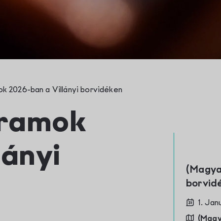
Contact
k 2026-ban a Villányi borvidéken
gramok
lányi
(Magyar) Programok 2026-ban a Villányi
borvid
1. Ja
(Magy