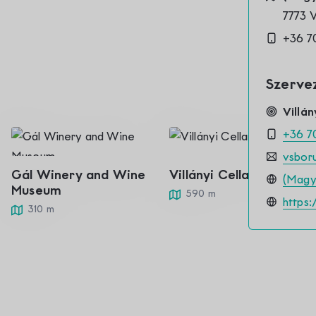
7773 
+36 7
Szerve
Villán
+36 7
vsbor
Gál Winery and Wine
Villányi Cellar Street
(Magya
Museum
590 m
https
310 m