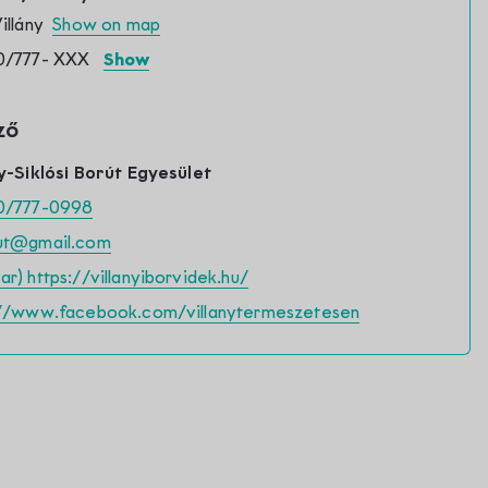
Villány
Show on map
0/777-
XXX
Show
ző
y-Siklósi Borút Egyesület
0/777-0998
ut@gmail.com
Nagyharsányi Statue
Photo points in the
r) https://villanyiborvidek.hu/
Park
Villány wine region
://www.facebook.com/villanytermeszetesen
2.49 km
4.54 km