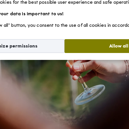
kies for the best possible user experience and safe operat
Szállások
our data is important to us!
ow all” button, you consent to the use of all cookies in accor
Borvidékről
ize permissions
Allow all
Villányi borvidék története
Rólunk
Villányi borvidék egyedülálló adottságai
Villány-Siklósi Borút Egyesület
Hírek
Villányi eredetvédelem
Villányi Borvidék helyi termék védjegy
Pályázatok
Villányi Borvidék filozófiája