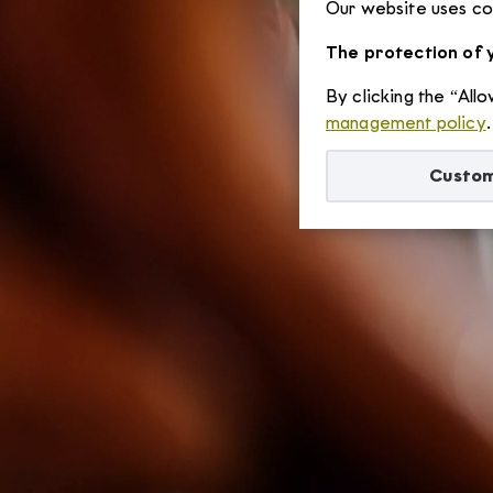
Our website uses coo
The protection of y
By clicking the “All
management policy
.
Custom