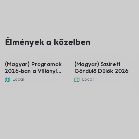
Élmények a közelben
01
05
Jan
Sep
(Magyar) Programok
(Magyar) Szüreti
2026-ban a Villányi
Gördülő Dűlők 2026
borvidéken
Local
Local