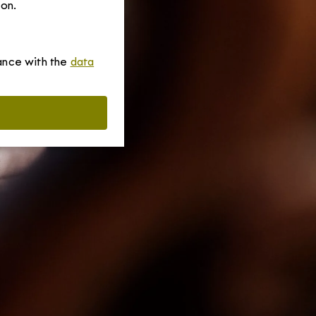
ion.
dance with the
data