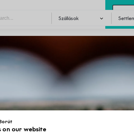
Con
Szállások
Settle
Pincék
Szabadidő
Settle
Szabadidő
Pincék
Programok
Éttermek
 Borút
 on our website