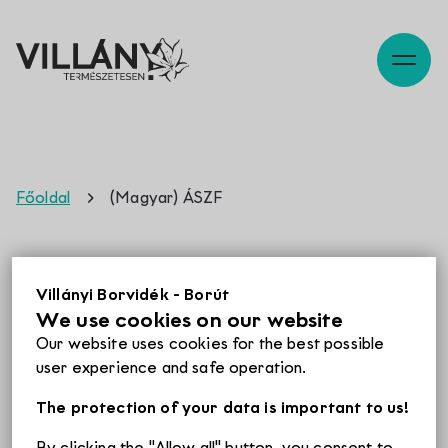
Szabadidő
Főoldal
(Magyar) ÁSZF
Pincék
(Magyar) ÁSZF
Villányi Borvidék - Borút
We use cookies on our website
Programok
Žao nam je, ne postoji prijevod na raspolaganju za ovaj
Our website uses cookies for the best possible
proizvod još
Magyar
.
user experience and safe operation.
Éttermek
The protection of your data is important to us!
By clicking the "Allow all" button, you consent to