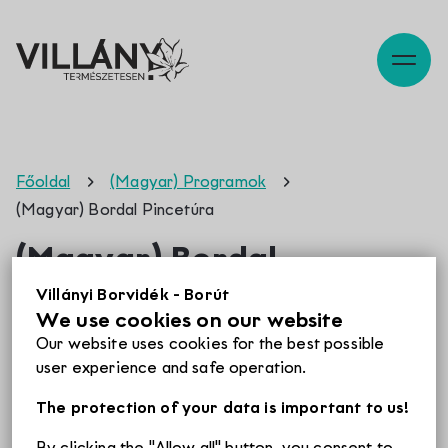
Description
Map, reach
Szabadidő
Főoldal
(Magyar) Programok
(Magyar) Bordal Pincetúra
Pincék
(Magyar) Bordal
Pincetúra
Villányi Borvidék - Borút
We use cookies on our website
Programok
Žao nam je, ne postoji prijevod na raspolaganju za ovaj
Our website uses cookies for the best possible
proizvod još
Magyar
.
user experience and safe operation.
Éttermek
The protection of your data is important to us!
Tickets
By clicking the "Allow all" button, you consent to