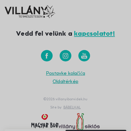
Vedd fel velünk a
kapcsolatot!
Postavke kolačića
Oldaltérkép
©2026 villanyiborvidek.hu
Site by
BÁBELHAL