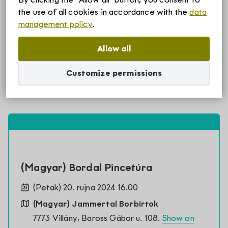
the use of all cookies in accordance with the
data
Szállások
Tickets are no longer available
management policy
.
Allow all
Borvidékről
Customize permissions
Villányi borvidék története
Rólunk
Villányi borvidék egyedülálló adottságai
Villány-Siklósi Borút Egyesület
Hírek
Villányi eredetvédelem
(Magyar) Bordal Pincetúra
Villányi Borvidék helyi termék védjegy
Pályázatok
(Petak) 20. rujna 2024 16.00
Villányi Borvidék filozófiája
(Magyar) Jammertal Borbirtok
7773 Villány, Baross Gábor u. 108.
Show on