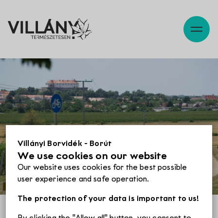
Description
Map, reach
Szabadidő
Pincék
Villányi Borvidék - Borút
We use cookies on our website
Programok
Our website uses cookies for the best possible
user experience and safe operation.
Éttermek
The protection of your data is important to us!
By clicking the "Allow all" button, you consent to