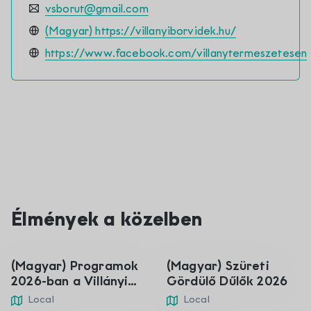
vsborut@gmail.com
(Magyar) https://villanyiborvidek.hu/
https://www.facebook.com/villanytermeszetesen
01
05
Élmények a közelben
sij
ruj
(Magyar) Programok
(Magyar) Szüreti
2026-ban a Villányi
Gördülő Dűlők 2026
borvidéken
Local
Local