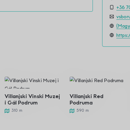
+36 7
vsbor
(Magya
https
Villanjski Vinski Muzej
Villanjski Red
i Gál Podrum
Podruma
310 m
590 m