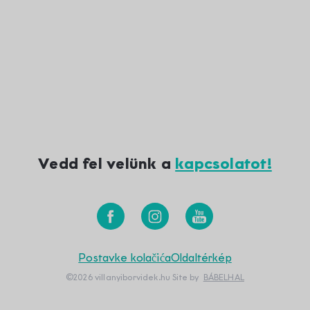
Vedd fel velünk a
kapcsolatot!
Postavke kolačića
Oldaltérkép
©2026 villanyiborvidek.hu
Site by
BÁBELHAL