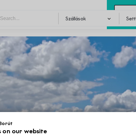
(Ma
Szállások
Set
Pin
Szabadidő
Set
 Borút
 on our website