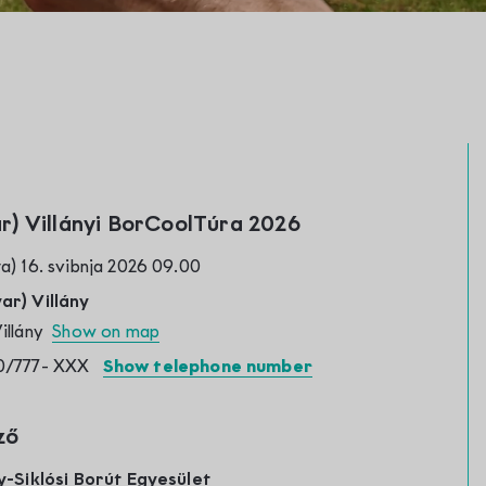
yar) Villányi BorCoolTúra 2026
a) 16. svibnja 2026 09.00
ar) Villány
Villány
Show on map
0/777-
XXX
Show telephone number
ző
y-Siklósi Borút Egyesület