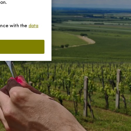
ion.
dance with the
data