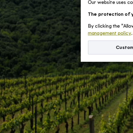
Our website uses coo
The protection of y
By clicking the "All
management policy
.
Custom