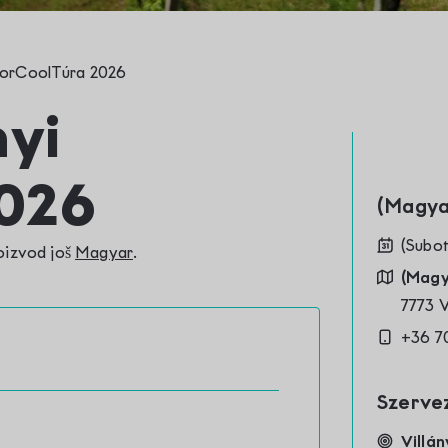
 BorCoolTúra 2026
nyi
026
(Mag
(Subot
roizvod još
Magyar
.
(Magy
7773 
+36 7
Szerve
Villán