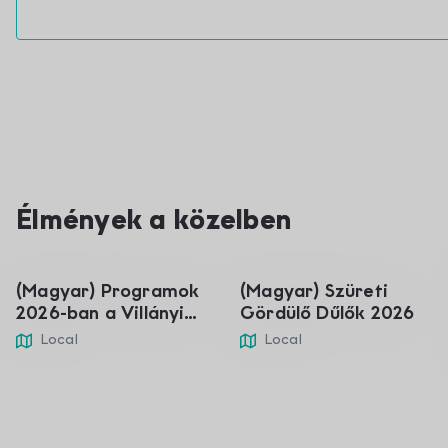
Élmények a közelben
01
05
sij
ruj
(Magyar) Programok
(Magyar) Szüreti
2026-ban a Villányi
Gördülő Dűlők 2026
borvidéken
Local
Local