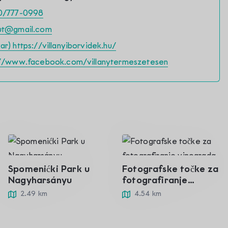
0/777-0998
ut@gmail.com
r) https://villanyiborvidek.hu/
://www.facebook.com/villanytermeszetesen
Spomenićki Park u
Fotografske točke za
Nagyharsányu
fotografiranje
vinograda
2.49 km
4.54 km