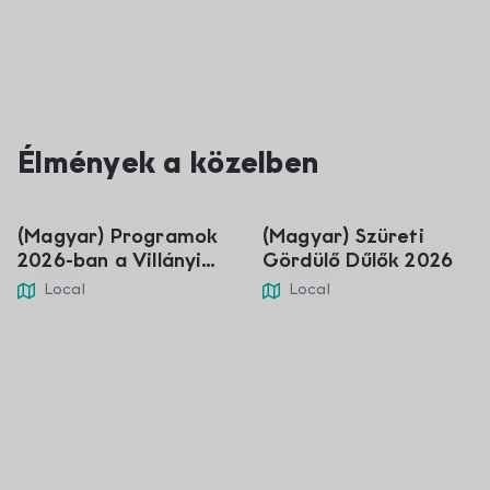
01
05
Élmények a közelben
sij
ruj
(Magyar) Programok
(Magyar) Szüreti
2026-ban a Villányi
Gördülő Dűlők 2026
borvidéken
Local
Local
Villanjski Vinski Muzej
Spomenićki Park u
V
F
i Gál Podrum
Nagyharsányu
P
f
v
310 m
2.49 km