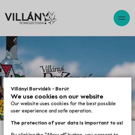
Description
Map, reach
Szabadidő
Pincék
Villányi Borvidék - Borút
We use cookies on our website
Programok
Our website uses cookies for the best possible
user experience and safe operation.
Éttermek
The protection of your data is important to us!
By clicking the "Allow all" button, you consent to