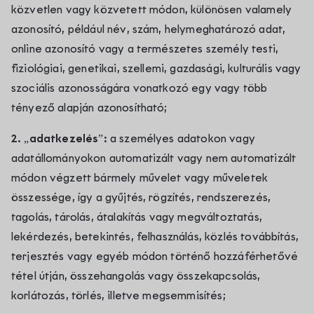
közvetlen vagy közvetett módon, különösen valamely
azonosító, például név, szám, helymeghatározó adat,
online azonosító vagy a természetes személy testi,
fiziológiai, genetikai, szellemi, gazdasági, kulturális vagy
szociális azonosságára vonatkozó egy vagy több
tényező alapján azonosítható;
2. „adatkezelés”:
a személyes adatokon vagy
adatállományokon automatizált vagy nem automatizált
módon végzett bármely művelet vagy műveletek
összessége, így a gyűjtés, rögzítés, rendszerezés,
tagolás, tárolás, átalakítás vagy megváltoztatás,
lekérdezés, betekintés, felhasználás, közlés továbbítás,
terjesztés vagy egyéb módon történő hozzáférhetővé
tétel útján, összehangolás vagy összekapcsolás,
korlátozás, törlés, illetve megsemmisítés;