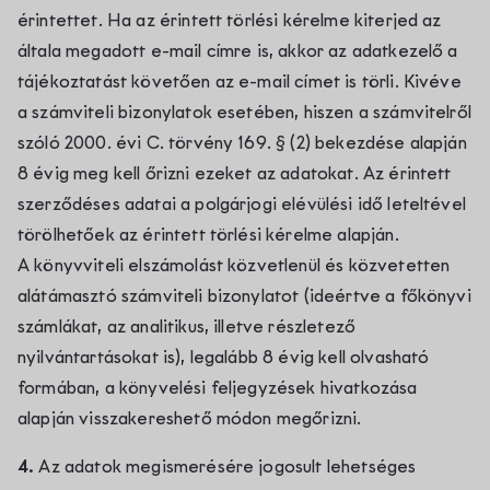
érintettet. Ha az érintett törlési kérelme kiterjed az
általa megadott e-mail címre is, akkor az adatkezelő a
tájékoztatást követően az e-mail címet is törli. Kivéve
a számviteli bizonylatok esetében, hiszen a számvitelről
szóló 2000. évi C. törvény 169. § (2) bekezdése alapján
8 évig meg kell őrizni ezeket az adatokat. Az érintett
szerződéses adatai a polgárjogi elévülési idő leteltével
törölhetőek az érintett törlési kérelme alapján.
A könyvviteli elszámolást közvetlenül és közvetetten
alátámasztó számviteli bizonylatot (ideértve a főkönyvi
számlákat, az analitikus, illetve részletező
nyilvántartásokat is), legalább 8 évig kell olvasható
formában, a könyvelési feljegyzések hivatkozása
alapján visszakereshető módon megőrizni.
4.
Az adatok megismerésére jogosult lehetséges