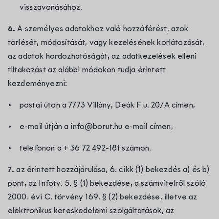
visszavonásához.
6.
A személyes adatokhoz való hozzáférést, azok
törlését, módosítását, vagy kezelésének korlátozását,
az adatok hordozhatóságát, az adatkezelések elleni
tiltakozást az alábbi módokon tudja érintett
kezdeményezni:
postai úton a 7773 Villány, Deák F u. 20/A címen,
e-mail útján a info@borut.hu e-mail címen,
telefonon a + 36 72 492-181 számon.
7.
az érintett hozzájárulása, 6. cikk (1) bekezdés a) és b)
pont, az Infotv. 5. § (1) bekezdése, a számvitelről szóló
2000. évi C. törvény 169. § (2) bekezdése, illetve az
elektronikus kereskedelemi szolgáltatások, az