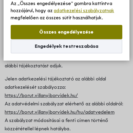
Az „Összes engedélyezése” gombra kattintva
magát a következő szabályzatnak: A természetes
hozzájárul, hogy az
adatkezelési szabályzatnak
Szállások
személyeknek a személyes adatok kezelése
megfelelően az összes sütit használhatjuk.
tekintetében történő védelméről és az ilyen adatok
Összes engedélyezése
szabad áramlásáról, valamint a 95/46/EK rendelet
Borvidékről
hatályon kívül helyezéséről (általános adatvédelmi
Engedélyek testreszabása
rendelet) AZ EURÓPAI PARLAMENT ÉS A TANÁCS
Villányi borvidék története
(EU) 2016/679 RENDELETE (2016. április 27.) szerint az
Rólunk
alábbi tájékoztatást adjuk.
Villányi borvidék egyedülálló adottságai
Jelen adatkezelési tájékoztató az alábbi oldal
Villány-Siklósi Borút Egyesület
Hírek
Villányi eredetvédelem
adatkezelését szabályozza:
https://borut.villanyiborvidek.hu/
Villányi Borvidék helyi termék védjegy
Az adatvédelmi szabályzat elérhető az alábbi oldalról:
Pályázatok
https://borut.villanyiborvidek.hu/hu/adatvedelem
Villányi Borvidék filozófiája
A szabályzat módosításai a fenti címen történő
közzététellel lépnek hatályba.