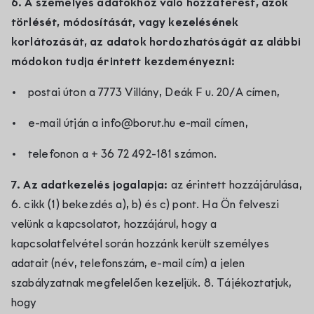
6. A személyes adatokhoz való hozzáférést, azok
törlését, módosítását, vagy kezelésének
korlátozását, az adatok hordozhatóságát az alábbi
módokon tudja érintett kezdeményezni:
postai úton a 7773 Villány, Deák F u. 20/A címen,
e-mail útján a info@borut.hu e-mail címen,
telefonon a + 36 72 492-181 számon.
7. Az adatkezelés jogalapja:
az érintett hozzájárulása,
6. cikk (1) bekezdés a), b) és c) pont. Ha Ön felveszi
velünk a kapcsolatot, hozzájárul, hogy a
kapcsolatfelvétel során hozzánk került személyes
adatait (név, telefonszám, e-mail cím) a jelen
szabályzatnak megfelelően kezeljük. 8. Tájékoztatjuk,
hogy