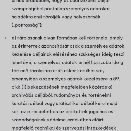
annak érdekében, hogy az adatkezelés céljai
szempontjából pontatlan személyes adatokat
haladéktalanul töröljék vagy helyesbítsék
(„pontosság”);
e) tárolásának olyan formában kell történnie, amely
az érintettek azonosítását csak a személyes adatok
kezelése céljainak eléréséhez szükséges ideig teszi
lehetővé; a személyes adatok ennél hosszabb ideig
történő tárolására csak akkor kerülhet sor,
amennyiben a személyes adatok kezelésére a 89.
cikk (1) bekezdésének megfelelően közérdekű
archiválás céljából, tudományos és történelmi
kutatási célból vagy statisztikai célból kerül majd
sor, az e rendeletben az érintettek jogainak és
szabadságainak védelme érdekében előírt
megfelelő technikai és szervezési intézkedések