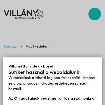
Szabadidő
Főoldal
Adatvédelem
Pincék
Adatvédelem
Villányi Borvidék - Borút
Sütiket használ a weboldalunk
Programok
Bevezetés
Weboldalunk a lehető legjobb felhasználói élmény
és a biztonságos működés érdekében sütiket
használ.
A
Villány- Siklósi Borút Egyesület
(adószám:
Éttermek
18304426-1-02, székhely: 7773, Villány, Deák F u. 20/A),
Az Ön adatainak védelme fontos a számunkra!
(a továbbiakban: Szolgáltató, adatkezelő) alá veti