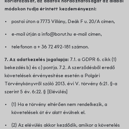
korlátozását, az adatok hordozhatóságát az alábbi
módokon tudja érintett kezdeményezni:
postai úton a 7773 Villány, Deák F u. 20/A címen,
e-mail útján a info@borut.hu e-mail címen,
telefonon a + 36 72 492-181 számon.
7. Az adatkezelés jogalapja:
7.1. a GDPR 6. cikk (1)
bekezdés b) és c) pontja. 7.2. A szerződésből eredő
követelések érvényesítése esetén a Polgári
Törvénykönyvről szóló 2013. évi V. törvény 6:21. §-a
szerint 5 év.
6:22. § [Elévülés]
(1) Ha e törvény eltérően nem rendelkezik, a
követelések öt év alatt évülnek el.
(2) Az elévülés akkor kezdődik, amikor a követelés