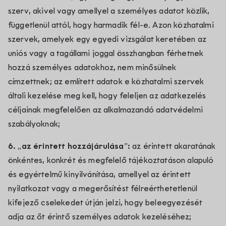
szerv, akivel vagy amellyel a személyes adatot közlik,
függetlenül attól, hogy harmadik fél-e. Azon közhatalmi
szervek, amelyek egy egyedi vizsgálat keretében az
uniós vagy a tagállami joggal összhangban férhetnek
hozzá személyes adatokhoz, nem minősülnek
címzettnek; az említett adatok e közhatalmi szervek
általi kezelése meg kell, hogy feleljen az adatkezelés
céljainak megfelelően az alkalmazandó adatvédelmi
szabályoknak;
6. „az érintett hozzájárulása”:
az érintett akaratának
önkéntes, konkrét és megfelelő tájékoztatáson alapuló
és egyértelmű kinyilvánítása, amellyel az érintett
nyilatkozat vagy a megerősítést félreérthetetlenül
kifejező cselekedet útján jelzi, hogy beleegyezését
adja az őt érintő személyes adatok kezeléséhez;