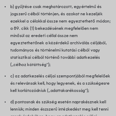
b) gyűjtése csak meghatározott, egyértelmű és
jogszerű célból történjen, és azokat ne kezeljék
ezekkel a célokkal össze nem egyeztethető módon;
a 89. cikk (1) bekezdésének megfelelően nem
minősül az eredeti céllal össze nem
egyeztethetőnek a közérdekű archiválás céljából,
tudományos és történelmi kutatási célból vagy
statisztikai célból történő további adatkezelés
(„célhoz kötöttség”);
c) az adatkezelés céljai szempontjából megfelelőek
és relevánsak kell, hogy legyenek, és a szükségesre
kell korlátozódniuk („adattakarékosság”);
d) pontosnak és szükség esetén naprakésznek kell
lenniük; minden észszerű intézkedést meg kell tenni