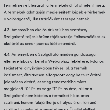
termék nevét, leírását, a termékekről fotót jelenít meg.
A termékek adatlapján megjelenített képek eltérhetnek
a valóságostól, illusztrációként szerepelhetnek.
4.3. Amennyiben akciós ár kerül bevezetésre,
Szolgáltató teljes körűen tájékoztatja Felhasználókat az
akcióról és annak pontos időtartamáról.
4.4. Amennyiben a Szolgáltató minden gondossága
ellenére hibás ár kerül a Webáruház felületére, különös
tekintettel a nyilvánvalóan téves, pl. a termék
közismert, általánosan elfogadott vagy becsült árától
jelentősen eltérő, esetleg rendszerhiba miatt
megjelenő “0” Ft-os vagy “1” Ft-os árra, akkor a
Szolgáltató nem köteles a terméket hibás áron
szállítani, hanem felajánlhatja a helyes áron történő
szállítást, amelynek ismeretében az Ügyfél elállhat