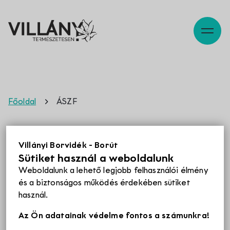
Szabadidő
Főoldal
ÁSZF
Pincék
ÁSZF
Villányi Borvidék - Borút
Sütiket használ a weboldalunk
Programok
Weboldalunk a lehető legjobb felhasználói élmény
Jelen dokumentum (azaz a Szolgáltató és a Vevő
és a biztonságos működés érdekében sütiket
között létrejövő szerződés), kizárólag elektronikus
használ.
formában kerül megkötésre, nem minősül írásbeli
Éttermek
szerződésnek, magyar nyelven íródik, magatartási
Az Ön adatainak védelme fontos a számunkra!
kódexre nem utal. A weboldal működésével,