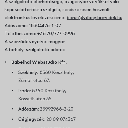
Kapcsolat
A szolgáltató elérhetősége, az igénybe vevőkkel való
kapcsolattartásra szolgáló, rendszeresen használt
elektronikus levelezési címe:
borut@villanyiborvidek.hu
Adószáma: 18304426-1-02
Telefonszáma: +36 70/777-0998
A szerződés nyelve: magyar
A tárhely-szolgáltató adatai:
Bábelhal Webstudio Kft.
Székhely:
8360 Keszthely,
Zámor utca 67.
Iroda:
8360 Keszthely,
Kossuth utca 35.
Adószám:
23992966-2-20
Cégjegyzék:
20 09 074367