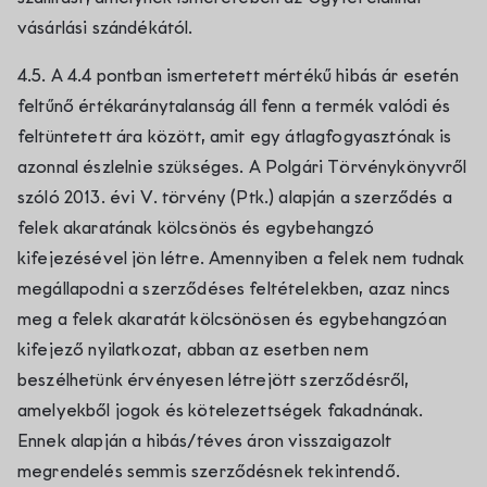
vásárlási szándékától.
4.5. A 4.4 pontban ismertetett mértékű hibás ár esetén
feltűnő értékaránytalanság áll fenn a termék valódi és
feltüntetett ára között, amit egy átlagfogyasztónak is
azonnal észlelnie szükséges. A Polgári Törvénykönyvről
szóló 2013. évi V. törvény (Ptk.) alapján a szerződés a
felek akaratának kölcsönös és egybehangzó
kifejezésével jön létre. Amennyiben a felek nem tudnak
megállapodni a szerződéses feltételekben, azaz nincs
meg a felek akaratát kölcsönösen és egybehangzóan
kifejező nyilatkozat, abban az esetben nem
beszélhetünk érvényesen létrejött szerződésről,
amelyekből jogok és kötelezettségek fakadnának.
Ennek alapján a hibás/téves áron visszaigazolt
megrendelés semmis szerződésnek tekintendő.