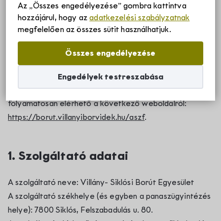
Az „Összes engedélyezése” gombra kattintva
vásárlási folyamatával kapcsolatosan felmerülő
hozzájárul, hogy az
adatkezelési szabályzatnak
Szállások
kérdések esetén a
megadott elérhetőségeinken
megfelelően az összes sütit használhatjuk.
rendelkezésére állunk.
Összes engedélyezése
Borvidékről
Jelen Ászf hatálya Szolgáltató weblapján
(
https://borut.villanyiborvidek.hu
) és aldomainjein
Engedélyek testreszabása
történő jogviszonyokra terjed ki. Jelen Ászf
Villányi borvidék története
Rólunk
folyamatosan elérhető a következő weboldalról:
https://borut.villanyiborvidek.hu/aszf
.
Villányi borvidék egyedülálló adottságai
Villány-Siklósi Borút Egyesület
Hírek
Villányi eredetvédelem
1. Szolgáltató adatai
Villányi Borvidék helyi termék védjegy
Pályázatok
A szolgáltató neve: Villány- Siklósi Borút Egyesület
Villányi Borvidék filozófiája
A szolgáltató székhelye (és egyben a panaszügyintézés
helye): 7800 Siklós, Felszabadulás u. 80.