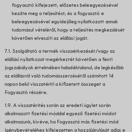
fogyasztó kifejezett, előzetes beleegyezésével
kezdte meg a teljesítést, és a fogyasztó e
beleegyezésével egyidejűleg nyilatkozott annak
tudomásul vételéről, hogy a teljesítés megkezdését
követően elveszíti az elállási jogát.
7.1. Szolgáltató a termék visszaérkezését/vagy az
elállási nyilatkozat megérkeztét követően a fenti
jogszabályok értelmében haladéktalanul, de legkésőbb
az elállásról való tudomásszerzésétől számított 14
napon belül visszatéríti a kifizetett összeget a
Fogyasztó részére.
1.9. A visszatérítés során az eredeti ügylet során
alkalmazott fizetési móddal egyező fizetési módot
alkalmazunk, kivéve, ha Fogyasztó más fizetési mód
igénybevételéhez kifejezetten a hozzájárulását adja; e