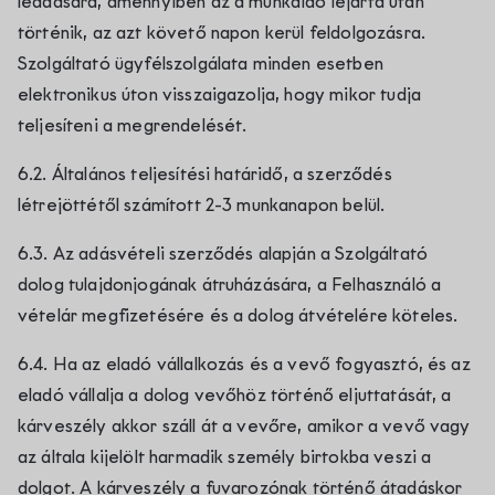
leadására, amennyiben az a munkaidő lejárta után
történik, az azt követő napon kerül feldolgozásra.
Szolgáltató ügyfélszolgálata minden esetben
elektronikus úton visszaigazolja, hogy mikor tudja
teljesíteni a megrendelését.
6.2. Általános teljesítési határidő, a szerződés
létrejöttétől számított 2-3 munkanapon belül.
6.3. Az adásvételi szerződés alapján a Szolgáltató
dolog tulajdonjogának átruházására, a Felhasználó a
vételár megfizetésére és a dolog átvételére köteles.
6.4. Ha az eladó vállalkozás és a vevő fogyasztó, és az
eladó vállalja a dolog vevőhöz történő eljuttatását, a
kárveszély akkor száll át a vevőre, amikor a vevő vagy
az általa kijelölt harmadik személy birtokba veszi a
dolgot. A kárveszély a fuvarozónak történő átadáskor