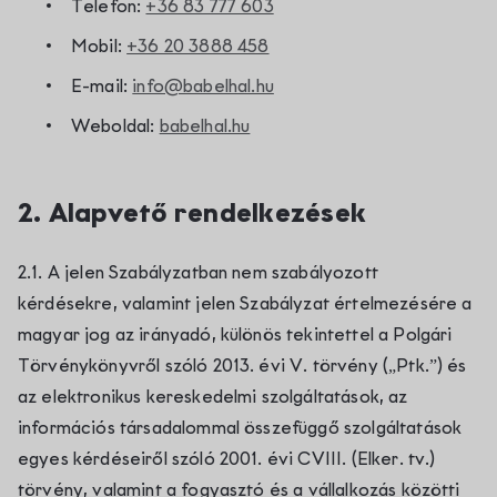
Telefon:
+36 83 777 603
Mobil:
+36 20 3888 458
E-mail:
info@babelhal.hu
Weboldal:
babelhal.hu
2. Alapvető rendelkezések
2.1. A jelen Szabályzatban nem szabályozott
kérdésekre, valamint jelen Szabályzat értelmezésére a
magyar jog az irányadó, különös tekintettel a Polgári
Törvénykönyvről szóló 2013. évi V. törvény („Ptk.”) és
az elektronikus kereskedelmi szolgáltatások, az
információs társadalommal összefüggő szolgáltatások
egyes kérdéseiről szóló 2001. évi CVIII. (Elker. tv.)
törvény, valamint a fogyasztó és a vállalkozás közötti