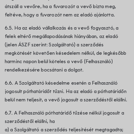
átszáll a vevőre, ha a fuvarozót a vevő bízta meg,
feltéve, hogy a fuvarozót nem az eladó ajánlotta.
6.5. Ha az eladó vállalkozás és a vevő fogyasztó, a
felek eltérő megállapodásának hiányában, az eladó
(jelen ÁSZF szerint: Szolgáltató) a szerződés
megkötését követően késedelem nélkül, de legkésőbb
harminc napon belül köteles a vevő (Felhasználó)
rendelkezésére bocsátani a dolgot.
6.6. A Szolgáltató késedelme esetén a Felhasználó
jogosult póthatáridőt tűzni. Ha az eladó a póthatáridőn
belül nem teljesít, a vevő jogosult a szerződéstől elállni.
6.7. A Felhasználó póthatáridő tűzése nélkül jogosult a
szerződéstől elállni, ha
a) a Szolgáltató a szerződés teljesítését megtagadta;