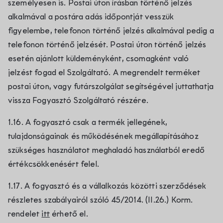
személyesen is. Postai úton írásban történő jelzés
alkalmával a postára adás időpontját vesszük
figyelembe, telefonon történő jelzés alkalmával pedig a
telefonon történő jelzését. Postai úton történő jelzés
esetén ajánlott küldeményként, csomagként való
jelzést fogad el Szolgáltató. A megrendelt terméket
postai úton, vagy futárszolgálat segítségével juttathatja
vissza Fogyasztó Szolgáltató részére.
1.16. A fogyasztó csak a termék jellegének,
tulajdonságainak és működésének megállapításához
szükséges használatot meghaladó használatból eredő
értékcsökkenésért felel.
1.17. A fogyasztó és a vállalkozás közötti szerződések
részletes szabályairól szóló 45/2014. (II.26.) Korm.
rendelet
itt
érhető el.