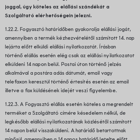
joggal, úgy köteles az elállási szándékát a
Szolgáltató elérhetőségein jelezni.
1.22.2. Fogyasztó határidőben gyakorolja elállási jogát,
amennyiben a termék kézhezvételétől számított 14. nap
lejárta előtt elküldi elállási nyilatkozatát. Írásban
történő elállás esetén elég csak az elállási nyilatkozatot
elküldeni 14 napon belül. Postai úton történő jelzés
alkalmával a postára adás dátumát, email vagy
telefaxon keresztül történő értesítés esetén az email
illetve a fax küldésének idejét veszi figyelembe.
1.22.3. A Fogyasztó elállás esetén köteles a megrendelt
terméket a Szolgáltató címére késedelem nélkül, de
legkésőbb elállási nyilatkozatának közlésétől számított
14 napon belül visszaküldeni. A határidő betartottnak
minősül, amennyiben a 14 napos határidő letelte előtt