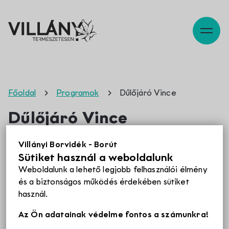
Leírás
Térkép
Szabadidő
Főoldal
Programok
Dűlőjáró Vince
Dűlőjáró Vince
Pincék
Az egész tájat megmutató Dűlőjáró Vince programon
Villányi Borvidék - Borút
busszal járjuk be a Villányi borvidéket és a
Sütiket használ a weboldalunk
hagyományos Vince napi áldomásban is részesülünk. A
Programok
Weboldalunk a lehető legjobb felhasználói élmény
Dűlőjáró változatok több útvonalon érhetők el. A
és a biztonságos működés érdekében sütiket
résztvevők felejthetetlen téli tájélményben, izgalmas
használ.
játékokban, finom borokban és ínycsiklandó falatokban
Éttermek
Az Ön adatainak védelme fontos a számunkra!
részesülnek.