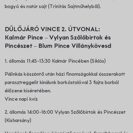
bogyó és natúr sajt (Trinitás Sajtműhelyből).
DŰLŐJÁRÓ VINCE 2. ÚTVONAL:
Kalmár Pince
–
Vylyan Szőlőbirtok és
Pincészet
–
Blum Pince Villánykövesd
1. állomás 11:45-13:30 Kalmár Pincében (Siklós)
Pálinkás köszöntő után házi finomságokkal összerakott
parasztreggelit kínálunk borkóstolóval 3 fajta borból
élőzene kíséretében.
Vince napi kvíz
2. állomás 14:00-16:00 Vylyan Szőlőbirtok és Pincészet
(Kisharsány)