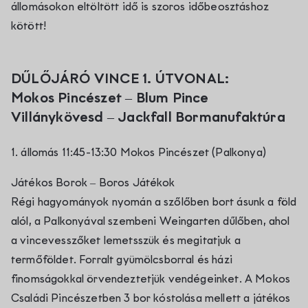
állomásokon eltöltött idő is szoros időbeosztáshoz
kötött!
DŰLŐJÁRÓ VINCE 1. ÚTVONAL:
Mokos Pincészet
–
Blum Pince
Villánykövesd
–
Jackfall Bormanufaktúra
1. állomás 11:45-13:30 Mokos Pincészet (Palkonya)
Játékos Borok – Boros Játékok
Régi hagyományok nyomán a szőlőben bort ásunk a föld
alól, a Palkonyával szembeni Weingarten dűlőben, ahol
a vincevesszőket lemetsszük és megitatjuk a
termőföldet. Forralt gyümölcsborral és házi
finomságokkal örvendeztetjük vendégeinket. A Mokos
Családi Pincészetben 3 bor kóstolása mellett a játékos