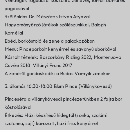
Vendégek fogadása, köszöntő zenével, forralt borral és
pogácsával
Szőlőáldás Dr. Mészáros István Atyával
Hagyományörző játékok szőlészünkkel, Balogh
Kornéllal
Ebéd, borkóstoló és zene a palackozóban
Menü: Pincepörkölt kenyérrel és savanyú uborkával
Kóstolt tételek: Boszorkány Rizling 2022, Montenuovo
Cuvée 2018, Villányi Franc 2017
A zenéről gondoskodik: a Büdös Vornyik zenekar
3. állomás 16:30-18:00 Blum Pince (Villánykövesd)
Pinceséta a villánykövesdi pincészetünkben 2 fajta bor
kóstolásával
Étkezés: Házi készítésű hidegtál (sonka, szalámi,
szalonna, sajt) körözött, házi friss kenyérrel