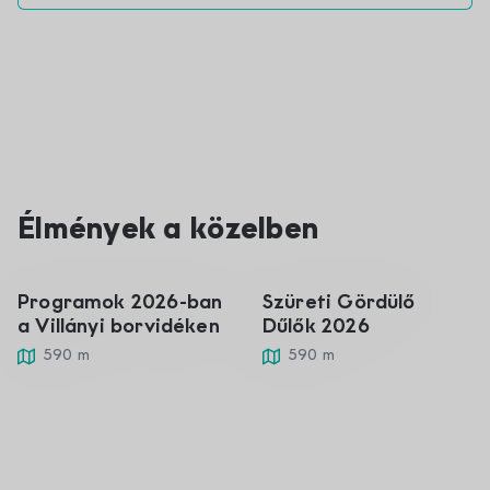
01
05
Élmények a közelben
jan
szept
Programok 2026-ban
Szüreti Gördülő
a Villányi borvidéken
Dűlők 2026
590 m
590 m
Villányi bormúzeum
Nagyharsányi
V
F
és Gál Pince
Szoborpark
b
800 m
2.91 km