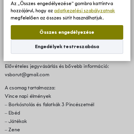
Az „Összes engedélyezése” gombra kattintva
hozzájárul, hogy az
adatkezelési szabályzatnak
Szállások
Dűlőjáró Vince
megfelelően az összes sütit használhatjuk.
Összes engedélyezése
Jegyár:
Borvidékről
– 21.900 Ft EARLY BIRD (elfogyott)
Engedélyek testreszabása
– 24.900 Ft (csak elővételben 2023.01.19. 12:00 óráig
Villányi borvidék története
vagy a készlet erejéig)
Rólunk
Elővételes jegyvásárlás és bővebb információ:
Villányi borvidék egyedülálló adottságai
vsborut@gmail.com
Villány-Siklósi Borút Egyesület
Hírek
Villányi eredetvédelem
A csomag tartalmazza:
Vince napi élmények
Villányi Borvidék helyi termék védjegy
– Borkóstolás és falatkák 3 Pincészetnél
Pályázatok
– Ebéd
Villányi Borvidék filozófiája
– Játékok
– Zene