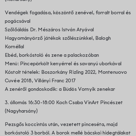
Vendégek fogadása, köszöntő zenével, forralt borral és
pogácsával
Szőlőáldás Dr. Mészáros István Atyával
Hagyományörző játékok szőlészünkkel, Balogh
Kornéllal
Ebéd, borkóstoló és zene a palackozóban
Menü: Pincepörkölt kenyérrel és savanyú uborkával
Kóstolt tételek: Boszorkány Rizling 2022, Montenuovo
Cuvée 2018, Villányi Franc 2017
A zenéről gondoskodik: a Büdös Vornyik zenekar
3. állomás 16:30-18:00 Koch Csaba VinArt Pincészet
(Nagyharsány)
Pezsgős koccintás után, vezetett pinceséta, majd
borkóstoló 3 borból. A borok mellé bácskai hidegtálakat