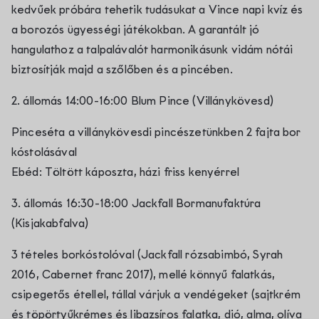
kedvűek próbára tehetik tudásukat a Vince napi kvíz és
a borozós ügyességi játékokban. A garantált jó
hangulathoz a talpalávalót harmonikásunk vidám nótái
biztosítják majd a szőlőben és a pincében.
2. állomás 14:00-16:00 Blum Pince (Villánykövesd)
Pinceséta a villánykövesdi pincészetünkben 2 fajta bor
kóstolásával
Ebéd: Töltött káposzta, házi friss kenyérrel
3. állomás 16:30-18:00 Jackfall Bormanufaktúra
(Kisjakabfalva)
3 tételes borkóstolóval (Jackfall rózsabimbó, Syrah
2016, Cabernet franc 2017), mellé könnyű falatkás,
csipegetős étellel, tállal várjuk a vendégeket (sajtkrém
és töpörtyűkrémes és libazsíros falatka, dió, alma, olíva