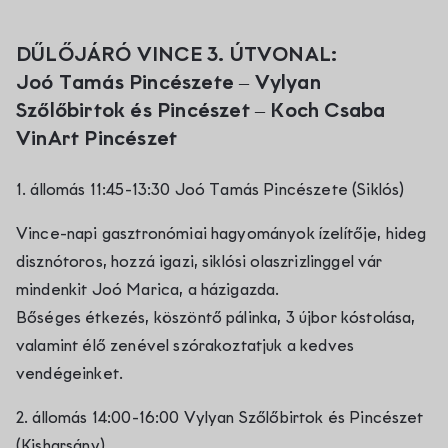
DŰLŐJÁRÓ VINCE 3. ÚTVONAL:
Joó Tamás Pincészete
–
Vylyan
Szőlőbirtok és Pincészet
–
Koch Csaba
VinArt Pincészet
1. állomás 11:45-13:30 Joó Tamás Pincészete (Siklós)
Vince-napi gasztronómiai hagyományok ízelítője, hideg
disznótoros, hozzá igazi, siklósi olaszrizlinggel vár
mindenkit Joó Marica, a házigazda.
Bőséges étkezés, köszöntő pálinka, 3 újbor kóstolása,
valamint élő zenével szórakoztatjuk a kedves
vendégeinket.
2. állomás 14:00-16:00 Vylyan Szőlőbirtok és Pincészet
(Kisharsány)