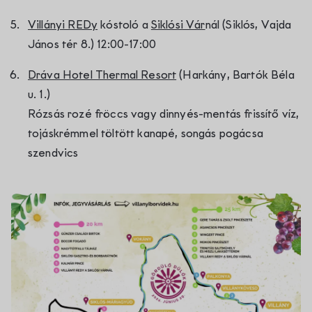
Villányi REDy
kóstoló a
Siklósi Vár
nál (Siklós, Vajda
János tér 8.) 12:00-17:00
Dráva Hotel Thermal Resort
(Harkány, Bartók Béla
u. 1.)
Rózsás rozé fröccs vagy dinnyés-mentás frissítő víz,
tojáskrémmel töltött kanapé, songás pogácsa
szendvics