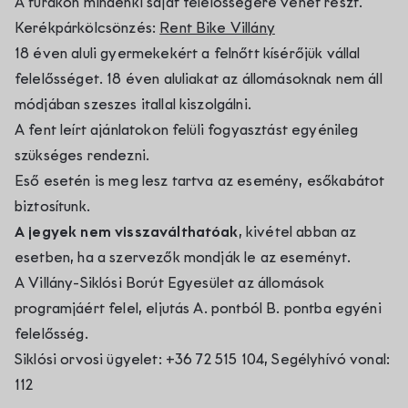
A túrákon mindenki saját felelősségére vehet részt.
Kerékpárkölcsönzés:
Rent Bike Villány
18 éven aluli gyermekekért a felnőtt kísérőjük vállal
felelősséget. 18 éven aluliakat az állomásoknak nem áll
módjában szeszes itallal kiszolgálni.
A fent leírt ajánlatokon felüli fogyasztást egyénileg
szükséges rendezni.
Eső esetén is meg lesz tartva az esemény, esőkabátot
biztosítunk.
A jegyek nem visszaválthatóak
, kivétel abban az
esetben, ha a szervezők mondják le az eseményt.
A Villány-Siklósi Borút Egyesület az állomások
programjáért felel, eljutás A. pontból B. pontba egyéni
felelősség.
Siklósi orvosi ügyelet: +36 72 515 104, Segélyhívó vonal:
112