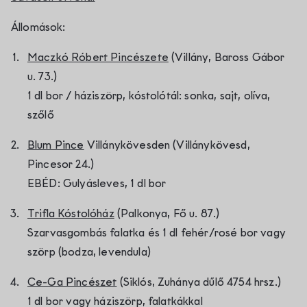
Állomások:
Maczkó Róbert Pincészete
(Villány, Baross Gábor
u. 73.)
1 dl bor / háziszörp, kóstolótál: sonka, sajt, olíva,
szőlő
Blum Pince
Villánykövesden (Villánykövesd,
Pincesor 24.)
EBÉD: Gulyásleves, 1 dl bor
Trifla Kóstolóház
(Palkonya, Fő u. 87.)
Szarvasgombás falatka és 1 dl fehér/rosé bor vagy
szörp (bodza, levendula)
Ce-Ga Pincészet
(Siklós, Zuhánya dűlő 4754 hrsz.)
1 dl bor vagy háziszörp, falatkákkal