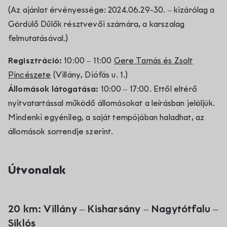
(Az ajánlat érvényessége: 2024.06.29-30. – kizárólag a
Gördülő Dűlők résztvevői számára, a karszalag
felmutatásával.)
Regisztráció:
10:00 – 11:00
Gere Tamás és Zsolt
Pincészete
(Villány, Diófás u. 1.)
Állomások látogatása:
10:00 – 17:00. Ettől eltérő
nyitvatartással működő állomásokat a leírásban jelöljük.
Mindenki egyénileg, a saját tempójában haladhat, az
állomások sorrendje szerint.
Útvonalak
20 km: Villány – Kisharsány – Nagytótfalu –
Siklós