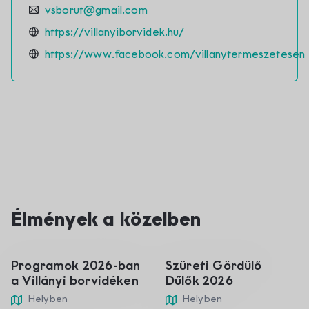
vsborut@gmail.com
https://villanyiborvidek.hu/
https://www.facebook.com/villanytermeszetesen
01
05
Élmények a közelben
jan
szept
Programok 2026-ban
Szüreti Gördülő
a Villányi borvidéken
Dűlők 2026
Helyben
Helyben