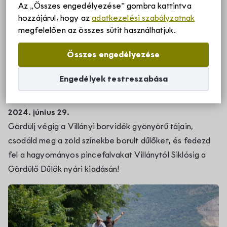
Az „Összes engedélyezése” gombra kattintva
Főoldal
Programok
Gördülő Dűlők 2024
hozzájárul, hogy az
adatkezelési szabályzatnak
Szállások
Gördülő Dűlők 2024
megfelelően az összes sütit használhatjuk.
Összes engedélyezése
Borvidékről
Gördülő Dűlők – Élménybringatúra a
Engedélyek testreszabása
Villányi borvidéken
Villányi borvidék története
Rólunk
2024. június 29.
Villányi borvidék egyedülálló adottsá
Gördülj végig a Villányi borvidék gyönyörű tájain,
Villány-Siklósi Borút Egyesület
csodáld meg a zöld színekbe borult dűlőket, és fedezd
Hírek
Villányi eredetvédelem
fel a hagyományos pincefalvakat Villánytól Siklósig a
Gördülő Dűlők nyári kiadásán!
Villányi Borvidék helyi termék védje
Pályázatok
Villányi Borvidék filozófiája