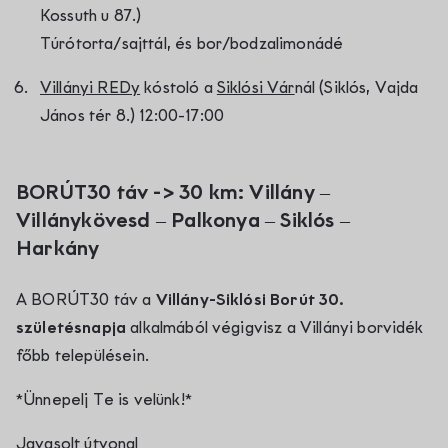
Kossuth u 87.)
Túrótorta/sajttál, és bor/bodzalimonádé
Villányi REDy
kóstoló a
Siklósi Vár
nál (Siklós, Vajda
János tér 8.) 12:00-17:00
BORÚT30 táv -> 30 km: Villány –
Villánykövesd – Palkonya – Siklós –
Harkány
A BORÚT30 táv a
Villány-Siklósi Borút 30.
születésnapja
alkalmából végigvisz a Villányi borvidék
főbb településein.
*Ünnepelj Te is velünk!*
Javasolt útvonal