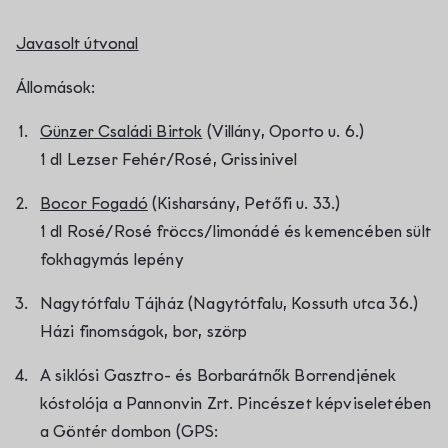
Javasolt útvonal
Állomások:
Günzer Családi Birtok
(Villány, Oporto u. 6.)
1 dl Lezser Fehér/Rosé, Grissinivel
Bocor Fogadó
(Kisharsány, Petőfi u. 33.)
1 dl Rosé/Rosé fröccs/limonádé és kemencében sült
fokhagymás lepény
Nagytótfalu Tájház (Nagytótfalu, Kossuth utca 36.)
Házi finomságok, bor, szörp
A siklósi Gasztro- és Borbarátnők Borrendjének
kóstolója a Pannonvin Zrt. Pincészet képviseletében
a Göntér dombon (GPS: