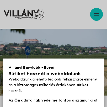
Leírás
Térkép
Szabadidő
Pincék
Villányi Borvidék - Borút
Sütiket használ a weboldalunk
Programok
Weboldalunk a lehető legjobb felhasználói élmény
és a biztonságos működés érdekében sütiket
használ.
Éttermek
Az Ön adatainak védelme fontos a számunkra!