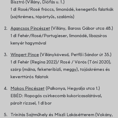
Bisztró (Villány, Diófás u. 1.)
1 dl Rosé/Rosé fröccs, limonádé, kenegetős falatkák
(sajtkrémes, töpörtyűs, szalámis)
Agancsos Pincészet
(Villány, Baross Gábor utca 48.)
1 dl Fehér/Rosé/Portugieser, limonádé, libazsíros
kenyér hagymával
Wingert Pince
(Villánykövesd, Petfői Sándor út 35.)
1 dl Fehér (Regina 2022)/ Rosé / Vörös (Tóni 2020),
szörp (málna, feketeribizli, meggy), tojáskrémes és
keverttúrós falatok
Mokos Pincészet
(Palkonya, Hegyalja utca 1.)
EBÉD: Ropogós csirkecomb kukoricasalátával,
párolt rizzsel, 1 dl bor
Trinitás Sajtműhely és Miszli Lakásétterem (Vokány,