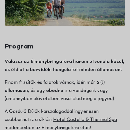
Kapcsolat
Program
Válassz az Élménybringatúra három útvonala közül,
és éld át a borvidéki hangulatot minden állomáson!
Finom frissítők és falatok várnak, idén már
6
(!)
állomáson
, és egy
ebédre
is a vendégünk vagy
(amennyiben elővetelben vásárolod meg a jegyed)!
A Gördülő Dűlők karszalagoddal ingyenesen
csobbanhatsz a siklósi
Hotel Castello & Thermal Spa
medencéiben az Élménybringatúra után!