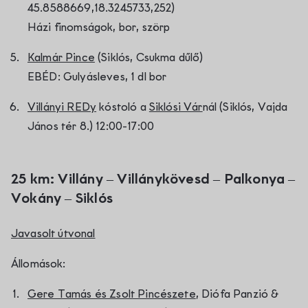
45.8588669,18.3245733,252)
Házi finomságok, bor, szörp
Kalmár Pince
(Siklós, Csukma dűlő)
EBÉD: Gulyásleves, 1 dl bor
Villányi REDy
kóstoló a
Siklósi Vár
nál (Siklós, Vajda
János tér 8.) 12:00-17:00
25 km: Villány – Villánykövesd – Palkonya –
Vokány – Siklós
Javasolt útvonal
Állomások:
Gere Tamás és Zsolt Pincészete
, Diófa Panzió &