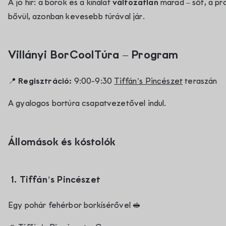
A jó hír: a borok és a kínálat
változatlan
marad – sőt, a p
bővül, azonban kevesebb túrával jár.
Villányi BorCoolTúra – Program
📍 Regisztráció:
9:00-9:30
Tiffán’s Pincészet
teraszán
A gyalogos bortúra csapatvezetővel indul.
Állomások és kóstolók
1. Tiffán’s Pincészet
Egy pohár fehérbor borkísérővel
🥪