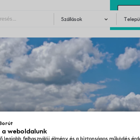
Kap
Szállások
Telepü
Pincék
Szabadidő
Telepü
Szabadidő
Pincék
Programok
 Borút
Éttermek
l a weboldalunk
ő legjobb felhasználói élmény és a biztonságos működés érd