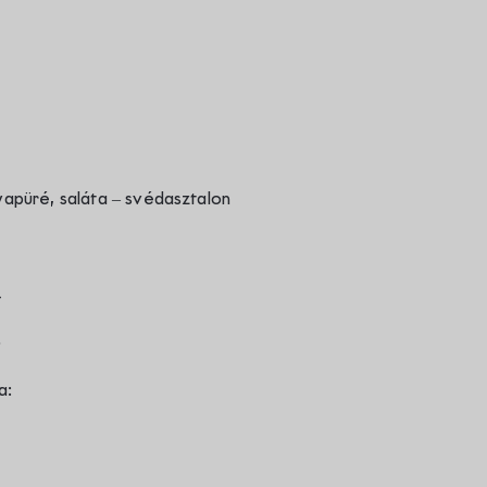
nyapüré, saláta – svédasztalon
4
5
a: