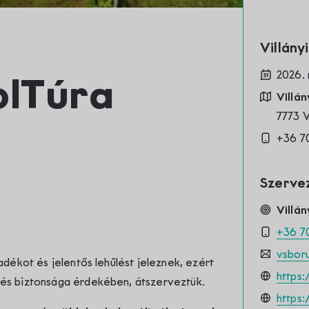
Kapcsolat
Villá
2026. 
olTúra
Villán
7773 
+36 7
Szerve
Villán
+36 7
vsbor
dékot és jelentős lehűlést jeleznek, ezért
https:
és biztonsága érdekében, átszerveztük.
https