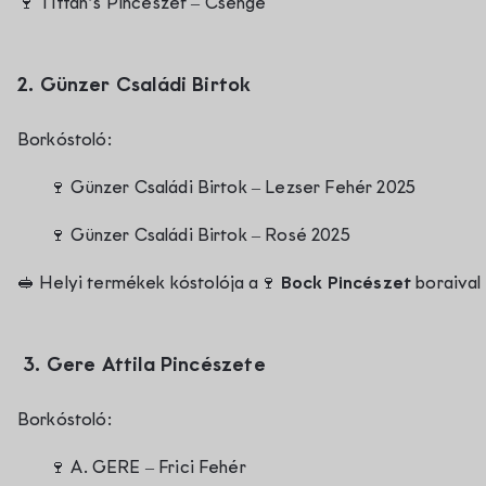
🍷
Tiffán’s Pincészet – Csenge
2.
Günzer Családi Birtok
Borkóstoló:
🍷
Günzer Családi Birtok – Lezser Fehér 2025
🍷
Günzer Családi Birtok – Rosé 2025
🥪
Helyi termékek kóstolója a
🍷
Bock Pincészet
boraival
3.
Gere Attila Pincészete
Borkóstoló:
🍷 A.
GERE – Frici Fehér