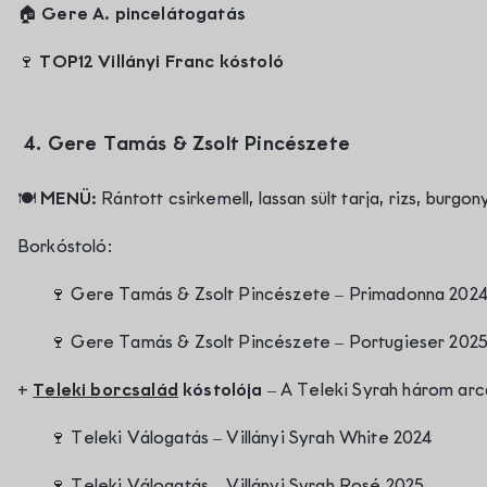
🏠
Gere A. p
incelátogatás
🍷
TOP12
Villányi Franc
kóstoló
4.
Gere Tamás & Zsolt Pincészete
🍽️
MENÜ:
Rántott csirkemell, lassan sült tarja, rizs, burgo
Borkóstoló:
🍷
Gere Tamás & Zsolt Pincészete – Primadonna 202
🍷
Gere Tamás & Zsolt Pincészete – Portugieser 202
+
Teleki borcsalád
kóstolója –
A Teleki Syrah három arc
🍷
Teleki Válogatás – Villányi Syrah White 2024
🍷
Teleki Válogatás – Villányi Syrah Rosé 2025