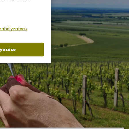
szabályzatnak
lyezése