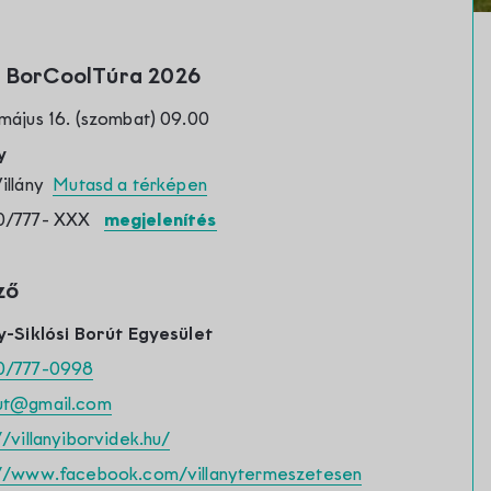
nyi BorCoolTúra 2026
május 16. (szombat) 09.00
y
Villány
Mutasd a térképen
0/777-
XXX
megjelenítés
ző
y-Siklósi Borút Egyesület
0/777-0998
ut@gmail.com
//villanyiborvidek.hu/
://www.facebook.com/villanytermeszetesen