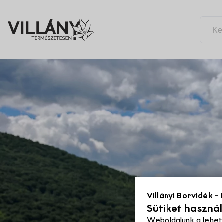
Leírás
Térkép
Villányi Borvidék -
Sütiket haszná
Weboldalunk a lehet