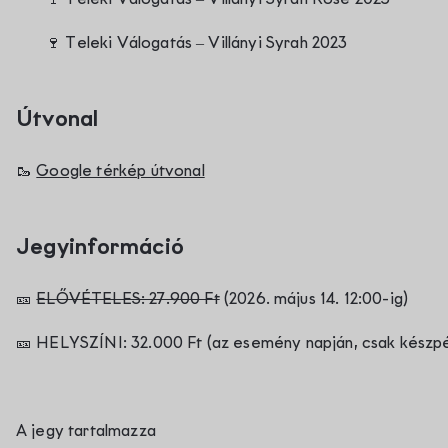
🍷
Teleki Válogatás – Villányi Syrah 2023
Útvonal
🥾
Google térkép útvonal
Jegyinformáció
🎫
ELŐVÉTELES: 27.900 Ft
(2026. május 14. 12:00-ig)
🎫
HELYSZÍNI: 32.000 Ft (az esemény napján, csak készpé
A jegy tartalmazza