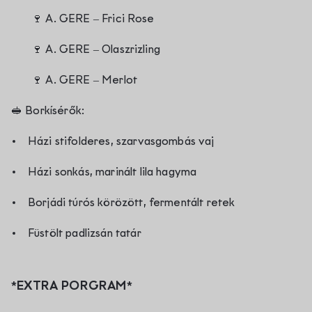
🍷 A.
GERE – Frici Rose
🍷 A.
GERE – Olaszrizling
🍷 A.
GERE – Merlot
🥪
Borkísérők:
Házi stifolderes, szarvasgombás vaj
Házi sonkás, marinált lila hagyma
Borjádi túrós körözött, fermentált retek
Füstölt padlizsán tatár
*EXTRA PORGRAM*