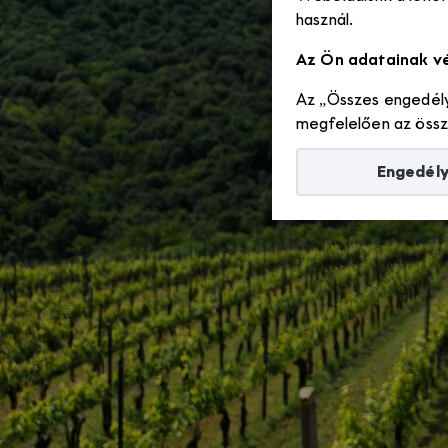
használ.
Az Ön adatainak v
Az „Összes engedély
megfelelően az össze
Engedél