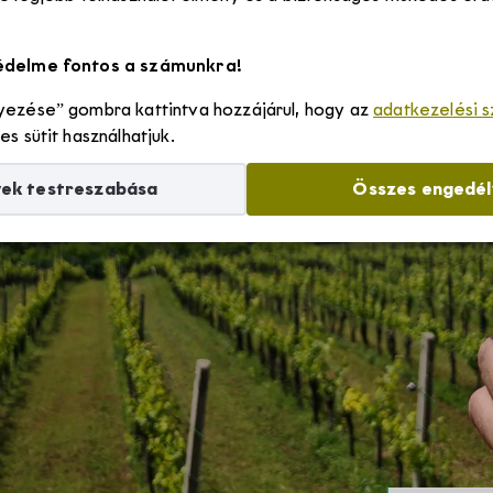
Szállások
édelme fontos a számunkra!
ezése” gombra kattintva hozzájárul, hogy az
adatkezelési 
Borvidékről
s sütit használhatjuk.
yek testreszabása
Összes engedé
Villányi borvidék története
Rólunk
Villányi borvidék egyedülálló adottságai
Villány-Siklósi Borút Egyesület
Hírek
Villányi eredetvédelem
Villányi Borvidék helyi termék védjegy
Pályázatok
Villányi Borvidék filozófiája