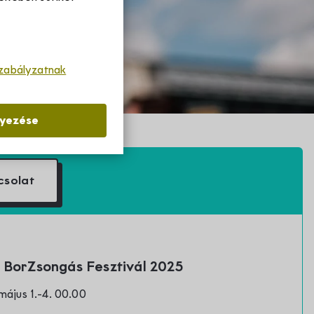
szabályzatnak
lyezése
csolat
nyi BorZsongás Fesztivál 2025
május 1.-4. 00.00