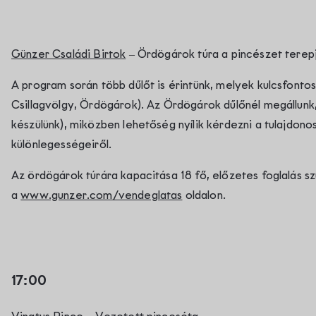
Günzer Családi Birtok
– Ördögárok túra a pincészet terep
A program során több dűlőt is érintünk, melyek kulcsfonto
Csillagvölgy, Ördögárok). Az Ördögárok dűlőnél megállunk,
készülünk), miközben lehetőség nyílik kérdezni a tulajdonos
különlegességeiről.
Az ördögárok túrára kapacitása 18 fő, előzetes foglalás s
a
www.gunzer.com/vendeglatas
oldalon.
17:00