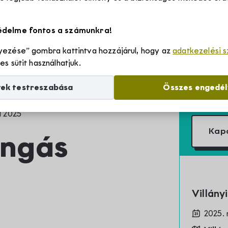
Szállások
édelme fontos a számunkra!
ezése” gombra kattintva hozzájárul, hogy az
adatkezelési 
Borvidékről
s sütit használhatjuk.
yek testreszabása
Összes engedé
Villányi borvidék története
Rólunk
l 2025
Villányi borvidék egyedülálló adottságai
Kap
ongás
Villány-Siklósi Borút Egyesület
Hírek
Villányi eredetvédelem
Villányi Borvidék helyi termék védjegy
Pályázatok
Villá
Villányi Borvidék filozófiája
2025. 