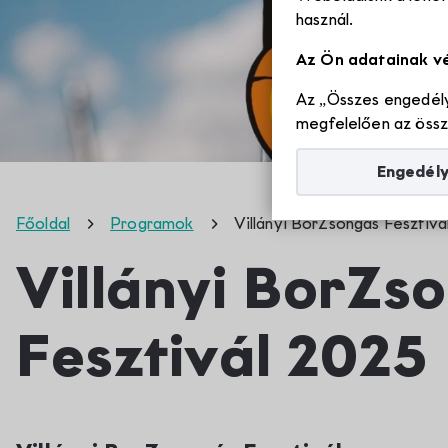
használ.
Az Ön adatainak v
Az „Összes engedély
megfelelően az össze
Engedél
Főoldal
Programok
Villányi BorZsongás Fesztivá
Villányi BorZs
Fesztivál 2025