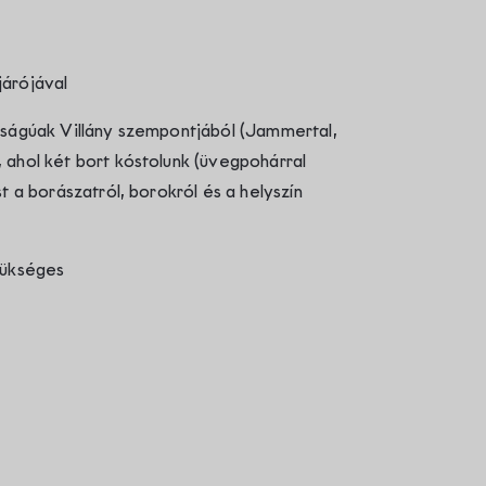
járójával
sságúak Villány szempontjából (Jammertal,
 ahol két bort kóstolunk (üvegpohárral
t a borászatról, borokról és a helyszín
zükséges