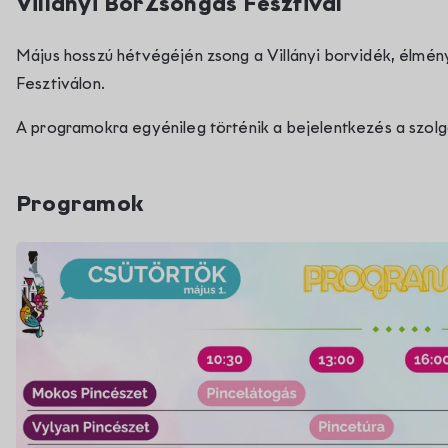
Villányi BorZsongás Fesztivál
Május hosszú hétvégéjén zsong a Villányi borvidék, élmé
Fesztiválon.
A programokra egyénileg történik a bejelentkezés a szolgá
Programok