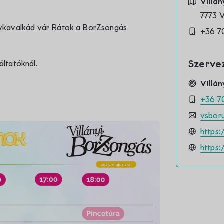
Kapcsolat
Villán
7773 
nykavalkád vár Rátok a BorZsongás
+36 7
Szerve
ltatóknál.
Villán
+36 7
vsbor
https:
https