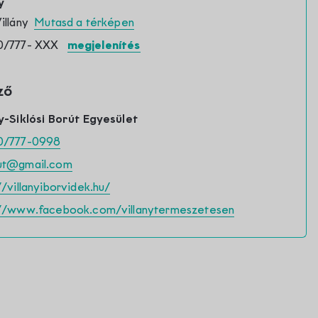
y
Villány
Mutasd a térképen
0/777-
XXX
megjelenítés
ző
y-Siklósi Borút Egyesület
0/777-0998
ut@gmail.com
//villanyiborvidek.hu/
://www.facebook.com/villanytermeszetesen