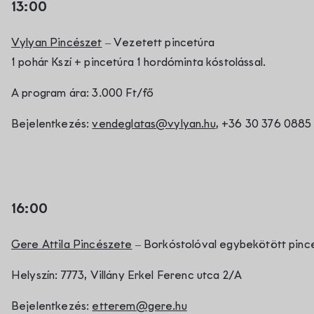
13:00
Vylyan Pincészet
– Vezetett pincetúra
1 pohár Kszí + pincetúra 1 hordóminta kóstolással.
A program ára: 3.000 Ft/fő
Bejelentkezés:
vendeglatas@vylyan.hu
, +36 30 376 0885
16:00
Gere Attila Pincészete
– Borkóstolóval egybekötött pinc
Helyszín: 7773, Villány Erkel Ferenc utca 2/A
Bejelentkezés:
etterem@gere.hu