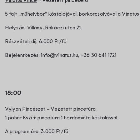
Vinatus Pince
– Vezetett pinceséta
5 fajt „műhelybor” kóstolójával, borkorcsolyával a Vinat
Helyszín: Villány, Rákóczi utca 21.
Részvételi díj: 6.000 Ft/fő
Bejelentkezés: info@vinatus.hu, +36 30 641 1721
18:00
Vylyan Pincészet
– Vezetett pincetúra
1 pohár Kszí + pincetúra 1 hordóminta kóstolással.
A program ára: 3.000 Ft/fő