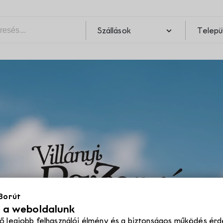
Szállások
Telepü
Pincék
Szabadidő
Telepü
Szabadidő
Pincék
Programok
 Borút
Éttermek
l a weboldalunk
ő legjobb felhasználói élmény és a biztonságos működés érd