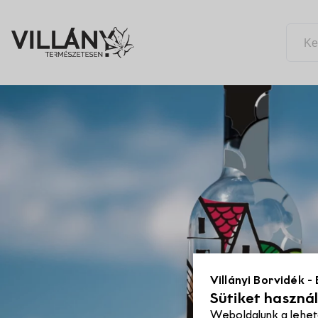
Leírás
Térkép
Villányi Borvidék -
Sütiket haszná
Weboldalunk a lehet