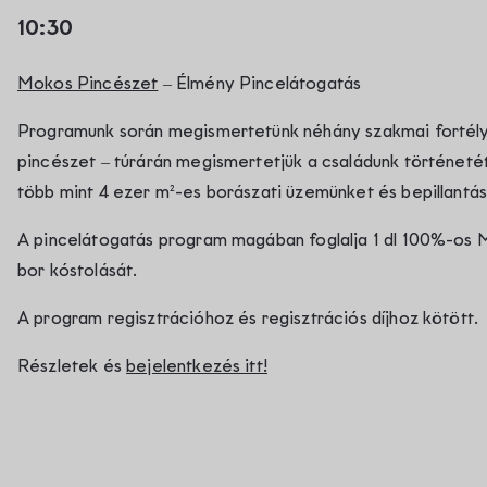
10:30
Mokos Pincészet
– Élmény Pincelátogatás
Programunk során megismertetünk néhány szakmai fortélyt
pincészet – túrárán megismertetjük a családunk történetét
több mint 4 ezer m²-es borászati üzemünket és bepillantás
A pincelátogatás program magában foglalja 1 dl 100%-os Mo
bor kóstolását.
A program regisztrációhoz és regisztrációs díjhoz kötött.
Részletek és
bejelentkezés itt!